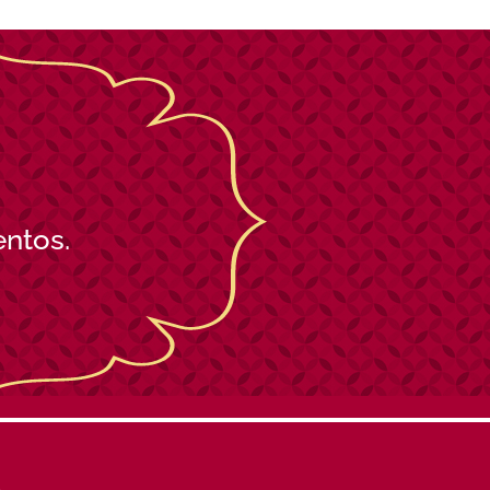
entos.
S