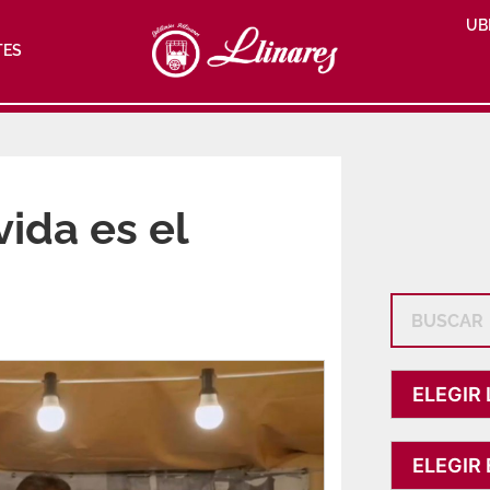
UB
TES
vida es el