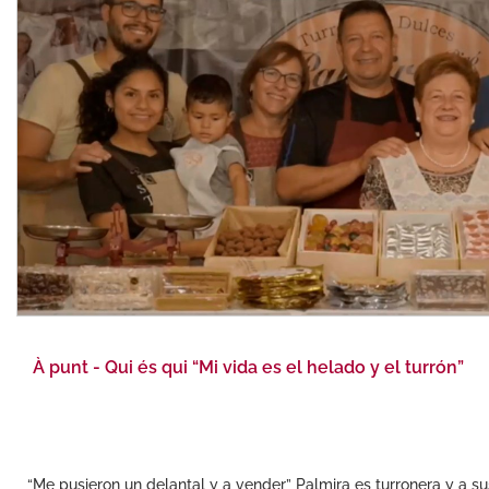
À punt - Qui és qui “Mi vida es el helado y el turrón”
“Me pusieron un delantal y a vender” Palmira es turronera y a su