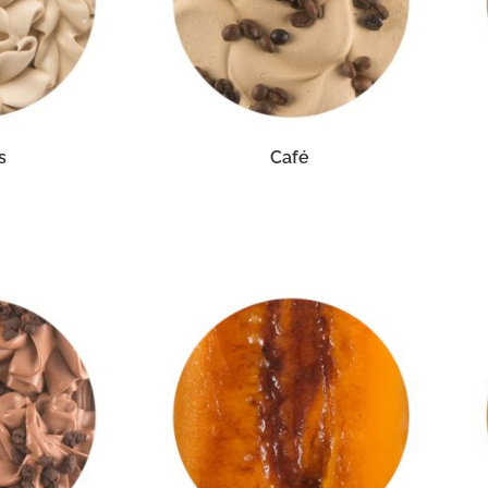
s
Café