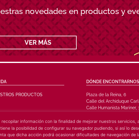
uestras novedades en productos y ev
VER MÁS
NDA
DÓNDE ENCONTRARNO
STROS PRODUCTOS
Plaza de la Reina, 6
Calle del Archiduque Carl
Calle Humanista Mariner, 
Av. Primero de Mayo, 46
Carrer Mare Nostrum, 30
ra recopilar información con la finalidad de mejorar nuestros servicios
Vía Sucronense, 23
 tiene la posibilidad de configurar su navegador pudiendo, si así lo d
Passeig L’Alguer, 9
nta que dicha acción podrá ocasionar dificultades de navegación de 