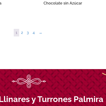
a
Chocolate sin Azúcar
1
2
3
4
→
Llinares y Turrones Palmira