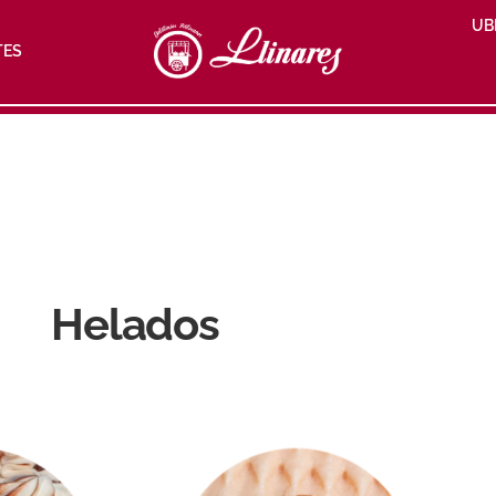
UB
TES
Helados